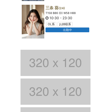
三条 葵
(24)
T158 B86 (D) W58 H88
10:30
-
23:30
OL系
お姉様系
出勤中