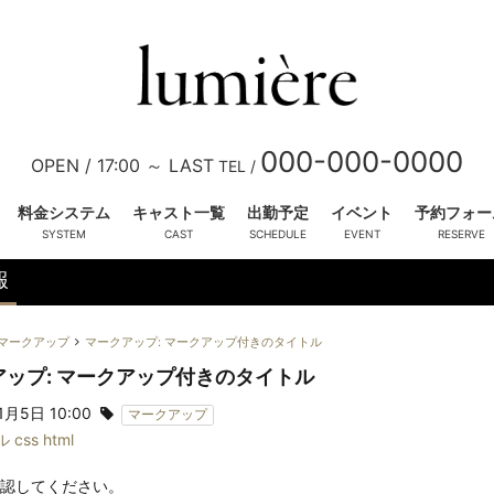
000-000-0000
OPEN /
17:00 ～ LAST
TEL /
料金システム
キャスト一覧
出勤予定
イベント
予約フォー
報
三条 葵
(24)
四宮 雫
(26)
マークアップ
マークアップ: マークアップ付きのタイトル
T158 B86 (D) W58 H88
T158 B88 (E) W59 H88
アップ: マークアップ付きのタイトル
OL系
お姉様系
かわいい系
きれい
ピックアップ
1月5日 10:00
マークアップ
ル
css
html
認してください。