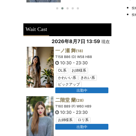
投
投
Wait Cast
2026年8月7日 13:59
現在
一ノ瀬 舞
(18)
T158 B86 (D) W58 H88
10:30
-
23:30
OL系
お姉様系
かわいい系
きれい系
ピックアップ
出勤中
二階堂 蘭
(28)
T160 B89 (F) W60 H89
10:30
-
23:30
お姉様系
ロリ系
出勤中