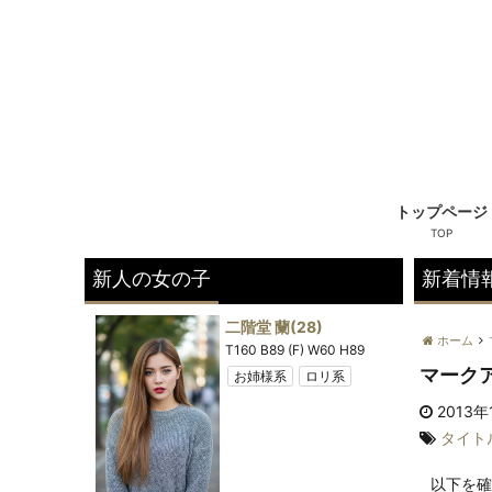
トップページ
新人の女の子
新着情
8)
二階堂 蘭
(28)
ホーム
) W58 H88
T160 B89 (F) W60 H89
マーク
姉様系
お姉様系
ロリ系
きれい系
2013年
プ
タイト
以下を確