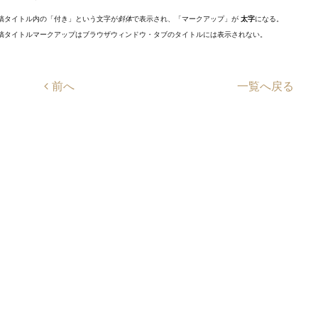
稿タイトル内の「付き」という文字が
斜体
で表示され、「マークアップ」が
太字
になる。
稿タイトルマークアップはブラウザウィンドウ・タブのタイトルには表示されない。
前へ
一覧へ戻る