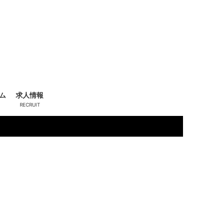
ム
求人情報
五月女 楓
(27)
一
T15
T155 B86 (C) W56 H86
系
O
きれい系
新人