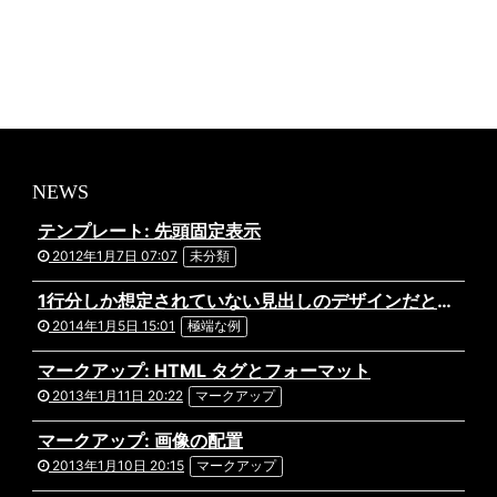
NEWS
テンプレート: 先頭固定表示
2012年1月7日 07:07
未分類
1行分しか想定されていない見出しのデザインだと文字がはみ出してしまってあら大変。ものすごく長い日本語のタイトルが付いた記事の表示テストです。複数行になっても問題ないデザインだといいですね。あと前後の記事へのリンクを出力している場合や、パンくずリストを実装している場合なども表示にズレがないか確認しておきましょう。
2014年1月5日 15:01
極端な例
マークアップ: HTML タグとフォーマット
2013年1月11日 20:22
マークアップ
マークアップ: 画像の配置
2013年1月10日 20:15
マークアップ