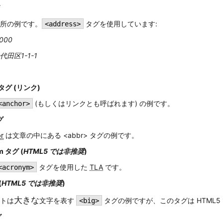
所の例です。
タグを使用しています:
<address>
000
田区1-1-1
 タグ (リンク)
(もしくはリンクとも呼ばれます) の例です。
<anchor>
グ
r
は文章の中にある <abbr> タグの例です。
m タグ (
HTML5 では非推奨
)
タグを使用した
TLA
です。
<acronym>
(
HTML5 では非推奨
)
大きな
トは
文字を表す
タグの例ですが、このタグは HTML
<big>
グ