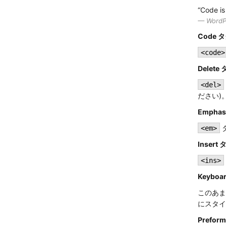
“Code is
WordP
Code 
<code>
Delete
<del>
ださい)
Emphas
<em>
Insert 
<ins>
Keyboa
このあ
にスタイ
Prefor