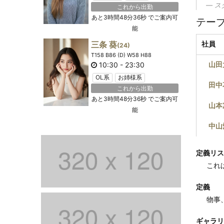
ス
これから出勤
あと
3時間48分35秒
でご案内可
テー
能
三条 葵
社員
(24)
T158 B86 (D) W58 H88
山田
10:30
-
23:30
OL系
お姉様系
田中
これから出勤
あと
3時間48分35秒
でご案内可
山本
能
中山
定義リス
これ
定義
物事
ギャラリ