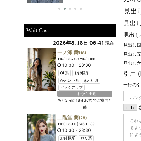
見出
見出
Wait Cast
見出し
2026年8月8日 06:41
現在
見出し四
一ノ瀬 舞
(18)
見出し五
T158 B86 (D) W58 H88
見出し六
10:30
-
23:30
引用 (
OL系
お姉様系
かわいい系
きれい系
一行の引
ピックアップ
これから出勤
ハン
あと
3時間48分35秒
でご案内可
能
cite
二階堂 蘭
(28)
これ
T160 B89 (F) W60 H89
るよ
10:30
-
23:30
によ
お姉様系
ロリ系