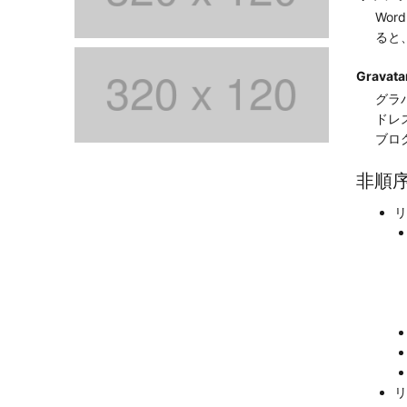
Wo
ると
Gravat
グラ
ドレ
ブロ
非順序
リ
リ