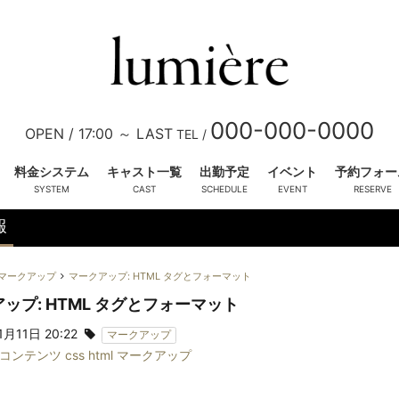
000-000-0000
OPEN /
17:00 ～ LAST
TEL /
料金システム
キャスト一覧
出勤予定
イベント
予約フォー
報
三条 葵
(24)
四宮 雫
(26)
マークアップ
マークアップ: HTML タグとフォーマット
T158 B86 (D) W58 H88
T158 B88 (E) W59 H88
ップ: HTML タグとフォーマット
OL系
お姉様系
かわいい系
きれい
ピックアップ
1月11日 20:22
マークアップ
コンテンツ
css
html
マークアップ
し