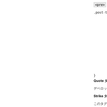
<pre>
.post-t
	margin: 0 0 5p
	font-weight: bol
	font-size: 38p
	line-height: 1.
	and here's a line of some really, really, really, really long text, just to see how the PRE tag handles it and to find out 
}
Quote 
デベロッ
Strike 
このタグ