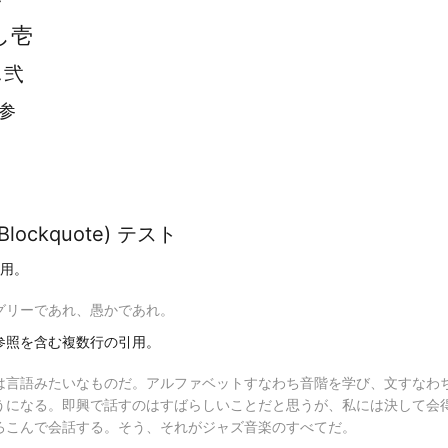
し壱
し弐
参
Blockquote) テスト
用。
グリーであれ、愚かであれ。
参照を含む複数行の引用。
は言語みたいなものだ。アルファベットすなわち音階を学び、文すなわ
うになる。即興で話すのはすばらしいことだと思うが、私には決して会
ろこんで会話する。そう、それがジャズ音楽のすべてだ。