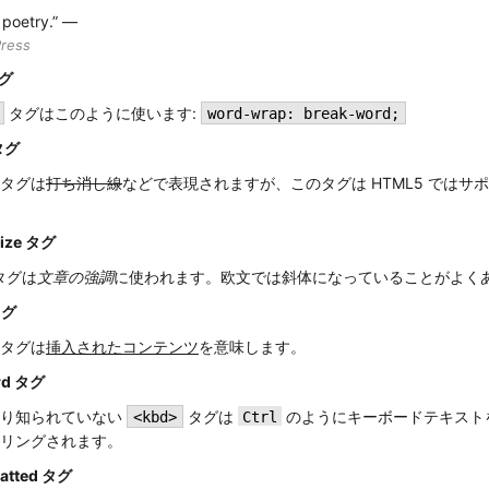
 poetry.” —
ress
タグ
タグはこのように使います:
word-wrap: break-word;
 タグ
タグは
打ち消し線
などで表現されますが、このタグは HTML5 ではサ
。
ize タグ
タグは
文章の強調
に使われます。欧文では斜体になっていることがよく
タグ
タグは
挿入されたコンテンツ
を意味します。
rd タグ
まり知られていない
タグは
のようにキーボードテキスト
<kbd>
Ctrl
リングされます。
matted タグ