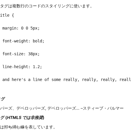
タグは複数行のコードのスタイリングに使います。
itle {

x;

d;

x;

2;

how it overflows;

タグ
パーズ、デベロッパーズ, デベロッパーズ…
–スティーブ・バルマー
タグ (
HTML5 では非推奨
)
は
打ち消し線
を表しています。