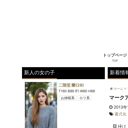
トップページ
新人の女の子
新着情
8)
二階堂 蘭
(28)
ホーム
) W58 H88
T160 B89 (F) W60 H89
マークア
姉様系
お姉様系
ロリ系
きれい系
2013年
プ
書式化
見出