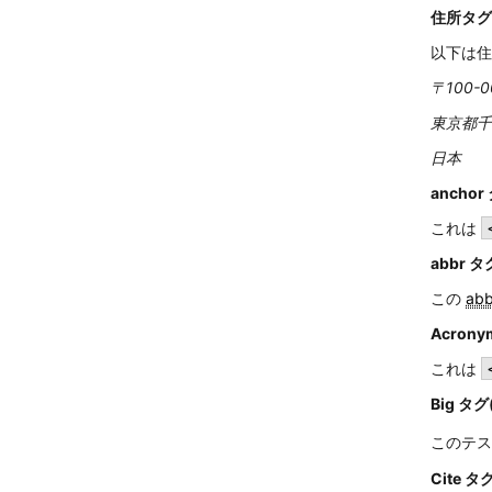
住所タグ
以下は住
〒100-0
東京都千代
日本
anchor
これは
abbr タ
この
abb
Acrony
これは
Big タグ
このテス
Cite タ