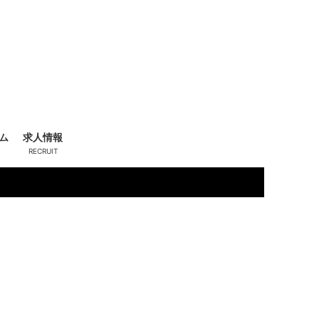
ム
求人情報
五月女 楓
(27)
一
T15
T155 B86 (C) W56 H86
系
O
きれい系
新人