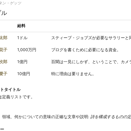
タン・ゲッツ
ブル
給料
太郎
1ドル
スティーブ・ジョブズが必要なサラリーと
花子
1,000万円
ブログを書くために必要になる資金。
次郎
1億円
百聞は一見にしかず、ということで、カメラ
愛子
10億円
特に理由は要りません。
トタイトル
は定義リストです。
、領域、何かについての意味の正確な文章や説明:
詩を構成するものの
ー