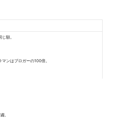
同じ額。
マンはブロガーの100倍。
定義。