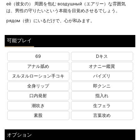
её（彼女の） 周囲を包む воздушный（エアリー）な雰囲気
は、男性の守りたいという本能を目覚めさせるでしょう。
рядом（傍）にいるだけで、心が和みます。
可能プレイ
69
Dキス
アナル舐め
オナニー鑑賞
ヌルヌルローション手コキ
パイズリ
全身リップ
即クンニ
口内発射
指入れ
潮吹き
生フェラ
素股
言葉攻め
オプション