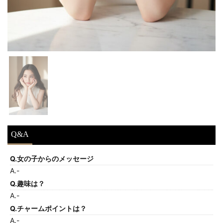
Q&A
Q.女の子からのメッセージ
A.-
Q.趣味は？
A.-
Q.チャームポイントは？
A.-