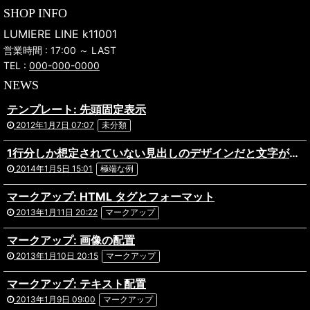
SHOP INFO
LUMIERE LINE k11001
営業時間 : 17:00 ～ LAST
TEL :
000-000-0000
NEWS
テンプレート: 先頭固定表示
2012年1月7日 07:07
未分類
1行分しか想定されていない見出しのデザインだと文字がはみ出してしまってあら大変。ものすごく長い日本語のタイトルが付いた記事の表示テストです。複数行になっても問題ないデザインだといいですね。あと前後の記事へのリンクを出力している場合や、パンくずリストを実装している場合なども表示にズレがないか確認しておきましょう。
2014年1月5日 15:01
極端な例
マークアップ: HTML タグとフォーマット
2013年1月11日 20:22
マークアップ
マークアップ: 画像の配置
2013年1月10日 20:15
マークアップ
マークアップ: テキスト配置
2013年1月9日 09:00
マークアップ