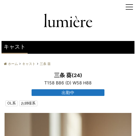
t
o
g
g
l
e
n
キャスト
a
v
ホーム
キャスト
三条 葵
i
g
三条 葵
(24)
a
T158 B86 (D) W58 H88
t
i
出勤中
o
n
OL系
お姉様系