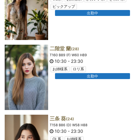
ピックアップ
出勤中
二階堂 蘭
(28)
T160 B89 (F) W60 H89
10:30
-
23:30
お姉様系
ロリ系
出勤中
三条 葵
(24)
T158 B86 (D) W58 H88
10:30
-
23:30
OL系
お姉様系