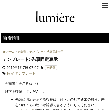
t
o
g
g
l
e
n
新着情報
a
v
ホーム
未分類
テンプレート: 先頭固定表示
i
g
テンプレート: 先頭固定表示
a
2012年1月7日 07:07
t
未分類
i
固定
テンプレート
o
n
先頭固定表示投稿です。
以下を確認してください。
先頭に固定表示する投稿は、何らかの形で通常の投稿と差
をつけてその違いが認識できるようにしてください。