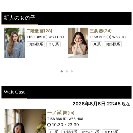
新人の女の子
二階堂 蘭
(28)
三条 葵
(24)
8
T160 B89 (F) W60 H89
T158 B86 (D) W58 H88
お姉様系
ロリ系
OL系
お姉様系
Wait Cast
2026年8月6日 22:45
現在
一ノ瀬 舞
(18)
T158 B86 (D) W58 H88
10:30
-
23:30
OL系
お姉様系
かわいい系
きれい系