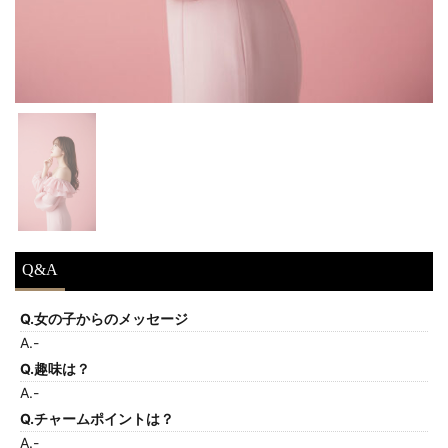
Q&A
Q.女の子からのメッセージ
A.-
Q.趣味は？
A.-
Q.チャームポイントは？
A.-