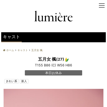
t
o
g
g
l
e
n
キャスト
a
v
ホーム
キャスト
五月女 楓
i
g
五月女 楓
(27)
a
T155 B86 (C) W56 H86
t
i
本日お休み
o
n
きれい系
新人