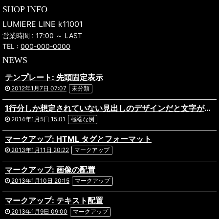
SHOP INFO
LUMIERE LINE k11001
営業時間 : 17:00 ～ LAST
TEL :
000-000-0000
NEWS
テンプレート: 先頭固定表示
2012年1月7日 07:07
未分類
1行分しか想定されていない見出しのデザインだと文字がはみ出してしまってあら大変。ものすごく長い日本語のタイトルが付いた記事の表示テストです。複数行になっても問題ないデザインだといいですね。あと前後の記事へのリンクを出力している場合や、パンくずリストを実装している場合なども表示にズレがないか確認しておきましょう。
2014年1月5日 15:01
極端な例
マークアップ: HTML タグとフォーマット
2013年1月11日 20:22
マークアップ
マークアップ: 画像の配置
2013年1月10日 20:15
マークアップ
マークアップ: テキスト配置
2013年1月9日 09:00
マークアップ