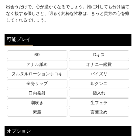
出会うだけで、心が温かくなるでしょう。誰に対しても分け隔て
なく接する優しさと、明るく純粋な性格は、きっと貴方の心を癒
してくれるでしょう。
可能プレイ
69
Dキス
アナル舐め
オナニー鑑賞
ヌルヌルローション手コキ
パイズリ
全身リップ
即クンニ
口内発射
指入れ
潮吹き
生フェラ
素股
言葉攻め
オプション