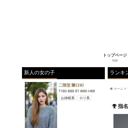
トップページ
新人の女の子
ランキ
8)
二階堂 蘭
(28)
ホーム
) W58 H88
T160 B89 (F) W60 H89
姉様系
お姉様系
ロリ系
きれい系
指名
プ