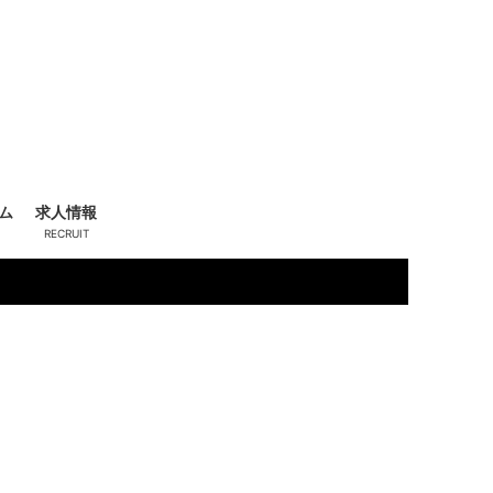
ム
求人情報
五月女 楓
(27)
一
T15
T155 B86 (C) W56 H86
系
O
きれい系
新人