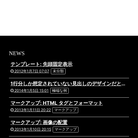
NEWS
テンプレート: 先頭固定表示
2012年1月7日 07:07
未分類
1行分しか想定されていない見出しのデザインだと文字がはみ出してしまってあら大変。ものすごく長い日本語のタイトルが付いた記事の表示テストです。複数行になっても問題ないデザインだといいですね。あと前後の記事へのリンクを出力している場合や、パンくずリストを実装している場合なども表示にズレがないか確認しておきましょう。
2014年1月5日 15:01
極端な例
マークアップ: HTML タグとフォーマット
2013年1月11日 20:22
マークアップ
マークアップ: 画像の配置
2013年1月10日 20:15
マークアップ