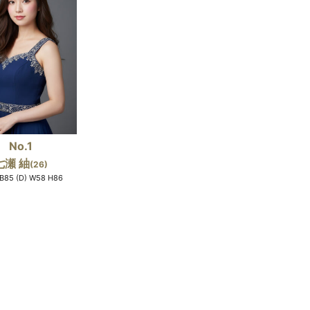
No.1
七瀬 紬
(26)
B85 (D) W58 H86