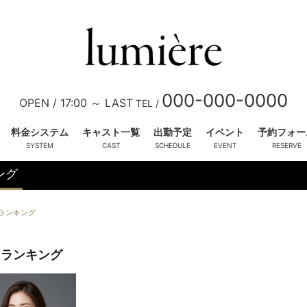
000-000-0000
OPEN /
17:00 ～ LAST
TEL /
料金システム
キャスト一覧
出勤予定
イベント
予約フォー
ング
三条 葵
(24)
四宮 雫
(26)
ランキング
T158 B86 (D) W58 H88
T158 B88 (E) W59 H88
OL系
お姉様系
かわいい系
きれい
ピックアップ
ランキング