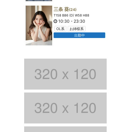
三条 葵
(24)
T158 B86 (D) W58 H88
10:30
-
23:30
OL系
お姉様系
出勤中