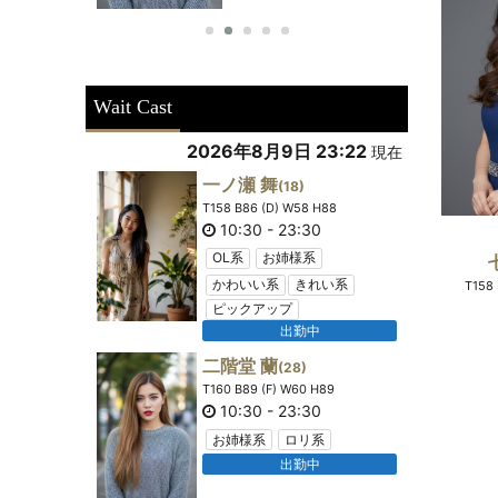
Wait Cast
2026年8月9日 23:22
現在
一ノ瀬 舞
(18)
T158 B86 (D) W58 H88
10:30
-
23:30
OL系
お姉様系
かわいい系
きれい系
T158 
ピックアップ
出勤中
二階堂 蘭
(28)
T160 B89 (F) W60 H89
10:30
-
23:30
お姉様系
ロリ系
出勤中