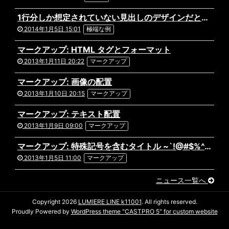
1行分しか想定されていない見出しのデザインだと文字がはみ出してしまってあら大変。ものすごく長い日本語のタイトルが付いた記事の表示テストです。複数行になっても問題ないデザインだといいですね。あと前後の記事へのリンクを出力している場合や、パンくずリストを実装している場合なども表示にズレがないか確認しておきましょう。
2014年1月5日 15:01
極端な例
マークアップ: HTML タグとフォーマット
2013年1月11日 20:22
マークアップ
マークアップ: 画像の配置
2013年1月10日 20:15
マークアップ
マークアップ: テキスト配置
2013年1月9日 09:00
マークアップ
マークアップ: 特殊記号を含むタイトル ~`!@#$%^&*()-_=+{}[]/;:'”?,.>
2013年1月5日 11:00
マークアップ
ニュース一覧へ
Copyright 2026
LUMIERE LINE k11001
. All rights reserved.
Proudly Powered by
WordPress theme "CASTPRO 5" for custom website