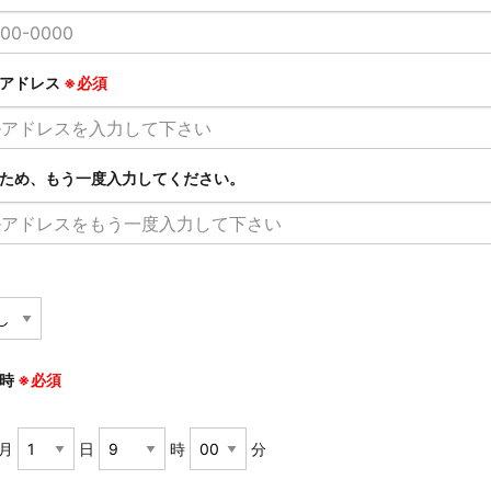
ルアドレス
※必須
ため、もう一度入力してください。
日時
※必須
月
日
時
分