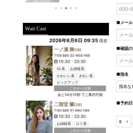
■メー
Wait Cast
2026年8月6日 09:35
現在
■確認の
一ノ瀬 舞
(18)
T158 B86 (D) W58 H88
10:30
-
23:30
OL系
お姉様系
■指名
かわいい系
きれい系
ピックアップ
これから出勤
あと
54分10秒
でご案内可能
■予約
二階堂 蘭
(28)
T160 B89 (F) W60 H89
10:30
-
23:30
お姉様系
ロリ系
これから出勤