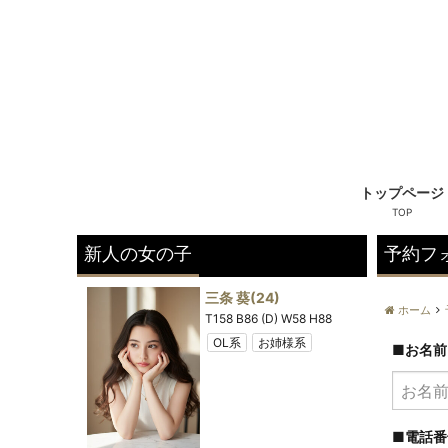
トップページ
新人の女の子
予約フ
8)
三条 葵
(24)
ホーム
) W60 H89
T158 B86 (D) W58 H88
ロリ系
OL系
お姉様系
■お名
■電話