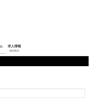
ム
求人情報
一ノ瀬 舞
(18)
二
T158 B86 (D) W58 H88
T16
OL系
お姉様系
かわいい系
きれい系
ピックアップ