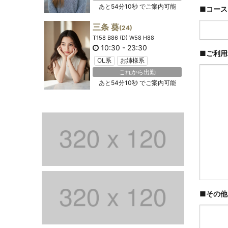
あと
54分10秒
でご案内可能
■コース
三条 葵
(24)
T158 B86 (D) W58 H88
10:30
-
23:30
■ご利
OL系
お姉様系
これから出勤
あと
54分10秒
でご案内可能
■その他