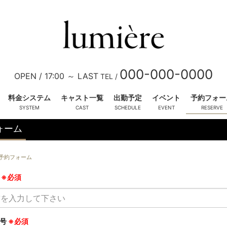
000-000-0000
OPEN /
17:00 ～ LAST
TEL /
料金システム
キャスト一覧
出勤予定
イベント
予約フォー
ォーム
四宮 雫
(26)
五月女 楓
(27)
予約フォーム
T158 B88 (E) W59 H88
T155 B86 (C) W56 H86
かわいい系
きれい系
きれい系
新人
前
※必須
ピックアップ
番号
※必須