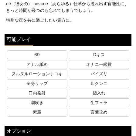
её（彼女の） всякое（あらゆる）仕草から溢れ出す官能性に、
きっと時間が経つのも忘れてしまうでしょう。
特別な夜を共に過ごしたい貴方に。
可能プレイ
69
Dキス
アナル舐め
オナニー鑑賞
ヌルヌルローション手コキ
パイズリ
全身リップ
即クンニ
口内発射
指入れ
潮吹き
生フェラ
素股
言葉攻め
オプション