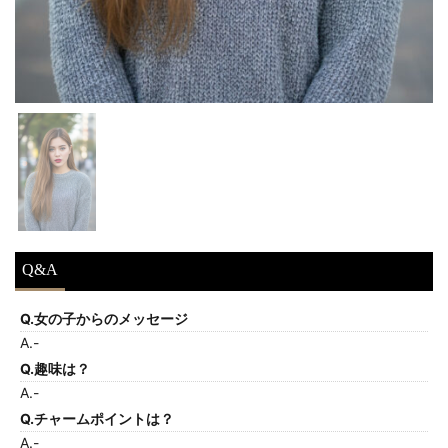
Q&A
Q.女の子からのメッセージ
A.-
Q.趣味は？
A.-
Q.チャームポイントは？
A.-