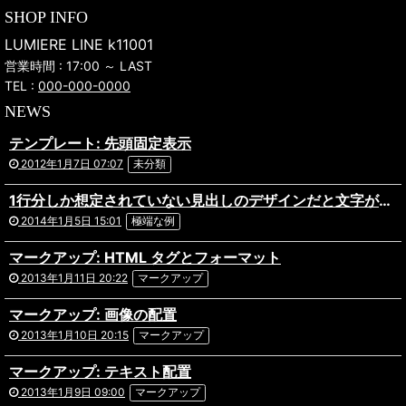
SHOP INFO
LUMIERE LINE k11001
営業時間 : 17:00 ～ LAST
TEL :
000-000-0000
NEWS
テンプレート: 先頭固定表示
2012年1月7日 07:07
未分類
1行分しか想定されていない見出しのデザインだと文字がはみ出してしまってあら大変。ものすごく長い日本語のタイトルが付いた記事の表示テストです。複数行になっても問題ないデザインだといいですね。あと前後の記事へのリンクを出力している場合や、パンくずリストを実装している場合なども表示にズレがないか確認しておきましょう。
2014年1月5日 15:01
極端な例
マークアップ: HTML タグとフォーマット
2013年1月11日 20:22
マークアップ
マークアップ: 画像の配置
2013年1月10日 20:15
マークアップ
マークアップ: テキスト配置
2013年1月9日 09:00
マークアップ