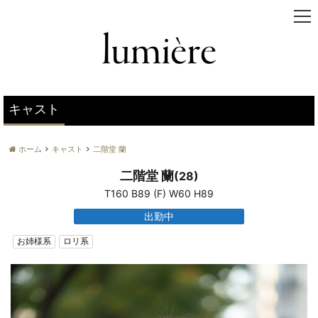
t
o
g
g
l
e
n
キャスト
a
v
ホーム
キャスト
二階堂 蘭
i
g
二階堂 蘭
(28)
a
T160 B89 (F) W60 H89
t
i
出勤中
o
n
お姉様系
ロリ系