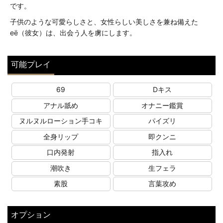
です。
子供のような可愛らしさと、女性らしい美しさを兼ね備えた
её（彼女）は、出会う人を虜にします。
可能プレイ
69
Dキス
アナル舐め
オナニー鑑賞
ヌルヌルローション手コキ
パイズリ
全身リップ
即クンニ
口内発射
指入れ
潮吹き
生フェラ
素股
言葉攻め
オプション