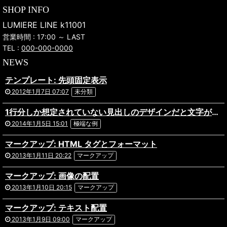
SHOP INFO
LUMIERE LINE k11001
営業時間 : 17:00 ～ LAST
TEL :
000-000-0000
NEWS
テンプレート: 先頭固定表示
2012年1月7日 07:07
未分類
1行分しか想定されていない見出しのデザインだと文字がはみ出してしまってあら大変。ものすごく長い日本語のタイトルが付いた記事の表示テストです。複数行になっても問題ないデザインだといいですね。あと前後の記事へのリンクを出力している場合や、パンくずリストを実装している場合なども表示にズレがないか確認しておきましょう。
2014年1月5日 15:01
極端な例
マークアップ: HTML タグとフォーマット
2013年1月11日 20:22
マークアップ
マークアップ: 画像の配置
2013年1月10日 20:15
マークアップ
マークアップ: テキスト配置
2013年1月9日 09:00
マークアップ