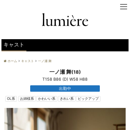
t
o
g
g
l
e
n
キャスト
a
v
ホーム
キャスト
一ノ瀬 舞
i
g
一ノ瀬 舞
(18)
a
T158 B86 (D) W58 H88
t
i
出勤中
o
n
OL系
お姉様系
かわいい系
きれい系
ピックアップ