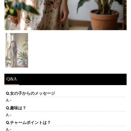
Q&A
Q.女の子からのメッセージ
A.-
Q.趣味は？
A.-
Q.チャームポイントは？
A.-