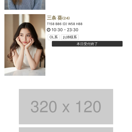
三条 葵
(24)
T158 B86 (D) W58 H88
10:30
-
23:30
OL系
お姉様系
本日受付終了