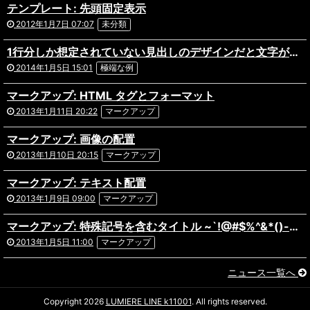
テンプレート: 先頭固定表示
2012年1月7日 07:07
未分類
1行分しか想定されていない見出しのデザインだと文字がはみ出してしまってあら大変。ものすごく長い日本語のタイトルが付いた記事の表示テストです。複数行になっても問題ないデザインだといいですね。あと前後の記事へのリンクを出力している場合や、パンくずリストを実装している場合なども表示にズレがないか確認しておきましょう。
2014年1月5日 15:01
極端な例
マークアップ: HTML タグとフォーマット
2013年1月11日 20:22
マークアップ
マークアップ: 画像の配置
2013年1月10日 20:15
マークアップ
マークアップ: テキスト配置
2013年1月9日 09:00
マークアップ
マークアップ: 特殊記号を含むタイトル ~`!@#$%^&*()-_=+{}[]/;:'”?,.>
2013年1月5日 11:00
マークアップ
ニュース一覧へ
Copyright 2026
LUMIERE LINE k11001
. All rights reserved.