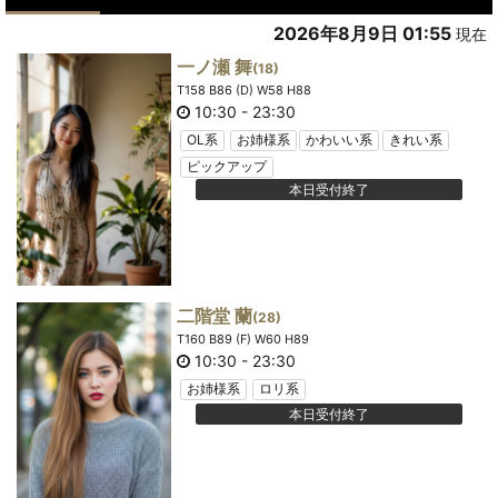
2026年8月9日 01:55
現在
一ノ瀬 舞
(18)
T158 B86 (D) W58 H88
10:30
-
23:30
OL系
お姉様系
かわいい系
きれい系
ピックアップ
本日受付終了
二階堂 蘭
(28)
T160 B89 (F) W60 H89
10:30
-
23:30
お姉様系
ロリ系
本日受付終了