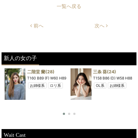
一覧へ戻る
前へ
次へ
新人の女の子
二階堂 蘭
(28)
三条 葵
(24)
8
T160 B89 (F) W60 H89
T158 B86 (D) W58 H88
お姉様系
ロリ系
OL系
お姉様系
Wait Cast