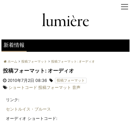
t
o
g
g
l
e
n
新着情報
a
v
ホーム
投稿フォーマット
投稿フォーマット: オーディオ
i
g
投稿フォーマット: オーディオ
a
2010年7月2日 08:36
t
投稿フォーマット
i
ショートコード
投稿フォーマット
音声
o
n
リンク:
セントルイス・ブルース
オーディオ ショートコード: