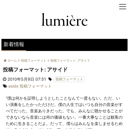
t
o
g
g
l
e
n
新着情報
a
v
ホーム
投稿フォーマット
投稿フォーマット: アサイド
i
g
投稿フォーマット: アサイド
a
2010年5月9日 07:51
t
投稿フォーマット
i
aside
投稿フォーマット
o
n
“僕は何かを証明しようとしたことなんて一度もない。ただ、い
い演奏をしたかっただけだ。僕の人生ではいつも自分の音楽がす
べてだった。音楽ありきだった。でも、みんなに聴かせることが
できないなら音楽には何の価値もない。一番大事なことは観客の
ために生きることだよ。だって、僕らはみんなを楽しませるため