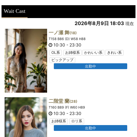
Wait Cast
2026年8月9日 18:03
現在
一ノ瀬 舞
(18)
T158 B86 (D) W58 H88
10:30
-
23:30
OL系
お姉様系
かわいい系
きれい系
ピックアップ
出勤中
二階堂 蘭
(28)
T160 B89 (F) W60 H89
10:30
-
23:30
お姉様系
ロリ系
出勤中