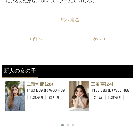
にいるんだから。 (ルイス・アームストロング)”
一覧へ戻る
前へ
次へ
新人の女の子
二階堂 蘭
(28)
三条 葵
(24)
8
T160 B89 (F) W60 H89
T158 B86 (D) W58 H88
お姉様系
ロリ系
OL系
お姉様系