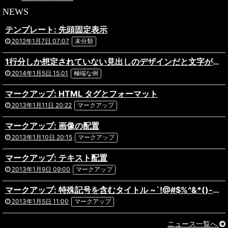
NEWS
テンプレート: 先頭固定表示
2012年1月7日 07:07
未分類
1行分しか想定されていない見出しのデザインだと文字がはみ出してしまってあら大変。ものすごく長い日本語のタイトルが付いた記事の表示テストです。複数行になっても問題ないデザインだといいですね。あと前後の記事へのリンクを出力している場合や、パンくずリストを実装している場合なども表示にズレがないか確認しておきましょう。
2014年1月5日 15:01
極端な例
マークアップ: HTML タグとフォーマット
2013年1月11日 20:22
マークアップ
マークアップ: 画像の配置
2013年1月10日 20:15
マークアップ
マークアップ: テキスト配置
2013年1月9日 09:00
マークアップ
マークアップ: 特殊記号を含むタイトル ~`!@#$%^&*()-_=+{}[]/;:'”?,.>
2013年1月5日 11:00
マークアップ
ニュース一覧へ