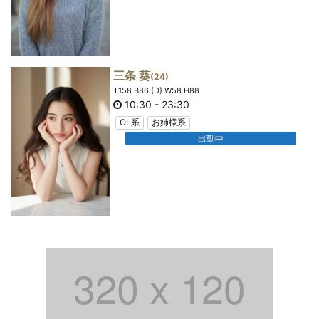
三条 葵
(24)
T158 B86 (D) W58 H88
10:30
-
23:30
OL系
お姉様系
出勤中