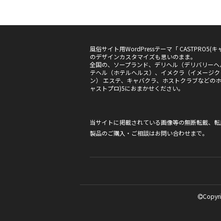
風俗サイト用WordPressテーマ「 CASTPRO
のデザインカスタマイズも思いのまま。
全国の、ソープランド、デリヘル（デリバリーヘ
テヘル（ホテルヘルス）、イメクラ（イメージク
ン） エステ、キャバクラ、ホストクラブなどのホー
ャストプロ)5におまかせください。
当サイトに掲載されている画像等の無断転載、転
製品のご購入・ご相談は
お問い合わせ
まで。
Copyri