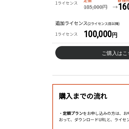
定価
新規
1ライセンス
16
185,000円
→
追加ライセンス
(2ライセンス目以降)
100,000
1ライセンス
円
ご購入はこ
購入までの流れ
・
定額プラン
をお申し込みの方は、お
おって、ダウンロードURLと、ライセ