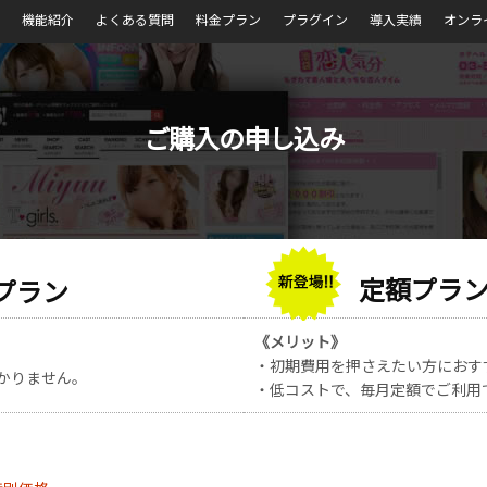
機能紹介
よくある質問
料金プラン
プラグイン
導入実績
オンラ
ご購入の申し込み
定額プラ
プラン
《メリット》
・初期費用を押さえたい方におす
かりません。
・低コストで、毎月定額でご利用