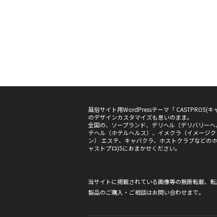
風俗サイト用WordPressテーマ「 CASTPRO
のデザインカスタマイズも思いのまま。
全国の、ソープランド、デリヘル（デリバリーヘ
テヘル（ホテルヘルス）、イメクラ（イメージク
ン） エステ、キャバクラ、ホストクラブなどのホー
ャストプロ)5におまかせください。
当サイトに掲載されている画像等の無断転載、転
製品のご購入・ご相談は
お問い合わせ
まで。