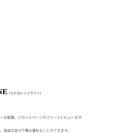
NE
(エクセレントライン)
ューを配置。フロントページのファーストビューをダ
、自由な並びで積み重ねることができます。