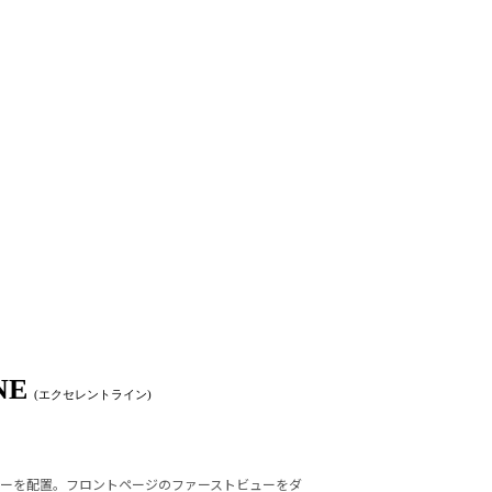
NE
(エクセレントライン)
ューを配置。フロントページのファーストビューをダ