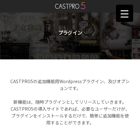
HOME
テーマ一覧
機能紹介
よくある質問
料金プラン
プラグイン
プラグイン
導入実績
お問い合わせ
ご購入の申し込み
利用規約
カスタマーサポート
設定マニュアル
CASTPRO5の追加機能用Wordpressプラグイン、及びオプシ
ョンです。
新機能は、随時プラグインとしてリリースしていきます。
CASTPRO5の導入サイトであれば、必要なユーザーだけが、
プラグインをインストールするだけで、簡単に追加機能を使
用することができます。