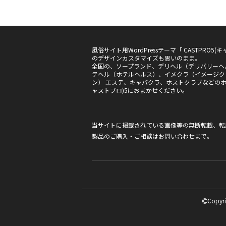
風俗サイト用WordPressテーマ「 CASTPRO
のデザインカスタマイズも思いのまま。
全国の、ソープランド、デリヘル（デリバリーヘ
テヘル（ホテルヘルス）、イメクラ（イメージク
ン） エステ、キャバクラ、ホストクラブなどのホー
ャストプロ)5におまかせください。
当サイトに掲載されている画像等の無断転載、転
製品のご購入・ご相談は
お問い合わせ
まで。
Copyri