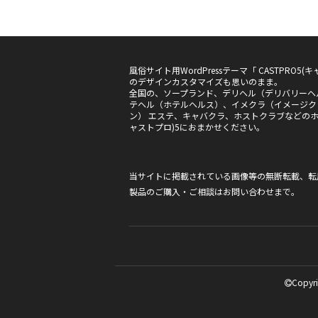
風俗サイト用WordPressテーマ「 CASTPRO
のデザインカスタマイズも思いのまま。
全国の、ソープランド、デリヘル（デリバリーヘ
テヘル（ホテルヘルス）、イメクラ（イメージク
ン） エステ、キャバクラ、ホストクラブなどのホー
ャストプロ)5におまかせください。
当サイトに掲載されている画像等の無断転載、転
製品のご購入・ご相談は
お問い合わせ
まで。
Copyri