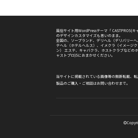
風俗サイト用WordPressテーマ「 CASTPRO
のデザインカスタマイズも思いのまま。
全国の、ソープランド、デリヘル（デリバリーヘ
テヘル（ホテルヘルス）、イメクラ（イメージク
ン） エステ、キャバクラ、ホストクラブなどのホー
ャストプロ)5におまかせください。
当サイトに掲載されている画像等の無断転載、転
製品のご購入・ご相談は
お問い合わせ
まで。
Copyri