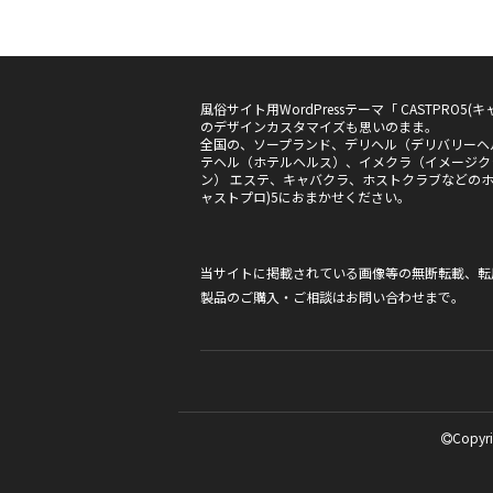
風俗サイト用WordPressテーマ「 CASTPRO
のデザインカスタマイズも思いのまま。
全国の、ソープランド、デリヘル（デリバリーヘ
テヘル（ホテルヘルス）、イメクラ（イメージク
ン） エステ、キャバクラ、ホストクラブなどのホー
ャストプロ)5におまかせください。
当サイトに掲載されている画像等の無断転載、転
製品のご購入・ご相談は
お問い合わせ
まで。
Copyri