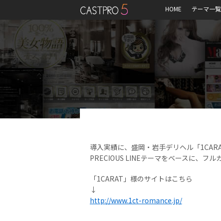
HOME
テーマ一覧
導入実績に、盛岡・岩手デリヘル「1CAR
PRECIOUS LINEテーマをベースに
「1CARAT」様のサイトはこちら
↓
http://www.1ct-romance.jp/