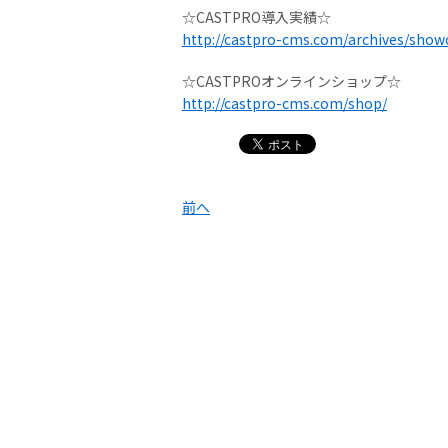
☆CASTPRO導入実績☆
http://castpro-cms.com/archives/show
☆CASTPROオンラインショップ☆
http://castpro-cms.com/shop/
前へ