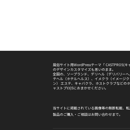
風俗サイト用WordPressテーマ「 CASTPRO
のデザインカスタマイズも思いのまま。
全国の、ソープランド、デリヘル（デリバリーヘ
テヘル（ホテルヘルス）、イメクラ（イメージク
ン） エステ、キャバクラ、ホストクラブなどのホー
ャストプロ)5におまかせください。
当サイトに掲載されている画像等の無断転載、転
製品のご購入・ご相談は
お問い合わせ
まで。