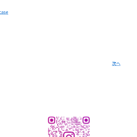
case
次へ