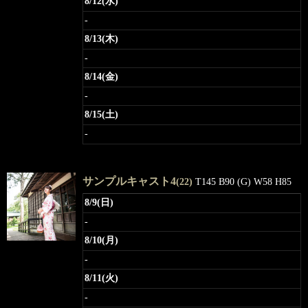
8/12(水)
-
8/13(木)
-
8/14(金)
-
8/15(土)
-
サンプルキャスト4
(22)
T145 B90 (G) W58 H85
8/9(日)
-
8/10(月)
-
8/11(火)
-