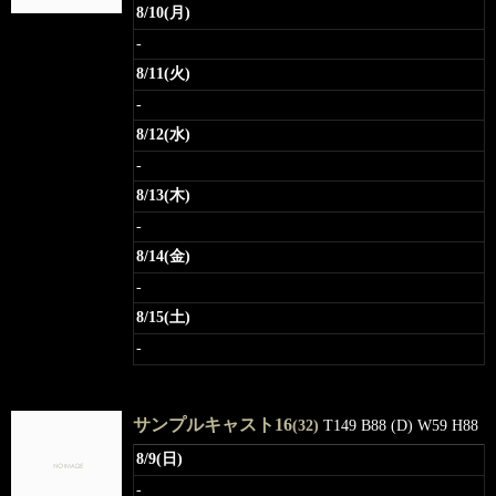
8/10(月)
-
8/11(火)
-
8/12(水)
-
8/13(木)
-
8/14(金)
-
8/15(土)
-
サンプルキャスト16
(32)
T149 B88 (D) W59 H88
8/9(日)
-