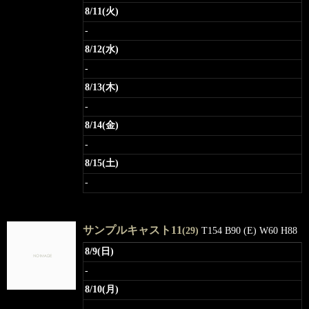
8/11(火)
-
8/12(水)
-
8/13(木)
-
8/14(金)
-
8/15(土)
-
サンプルキャスト11
(29)
T154 B90 (E) W60 H88
8/9(日)
-
8/10(月)
-