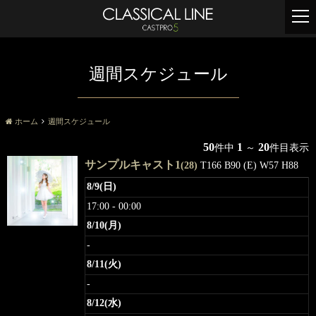
t
o
g
g
週間スケジュール
l
e
n
a
ホーム
週間スケジュール
v
50
1
20
件中
～
件目表示
i
サンプルキャスト1
g
(28)
T166 B90 (E) W57 H88
a
8/9(日)
t
17:00 - 00:00
i
o
8/10(月)
n
-
8/11(火)
-
8/12(水)