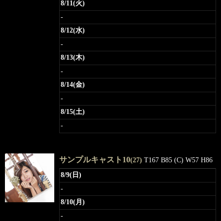
8/11(火)
-
8/12(水)
-
8/13(木)
-
8/14(金)
-
8/15(土)
-
サンプルキャスト10
(27)
T167 B85 (C) W57 H86
8/9(日)
-
8/10(月)
-