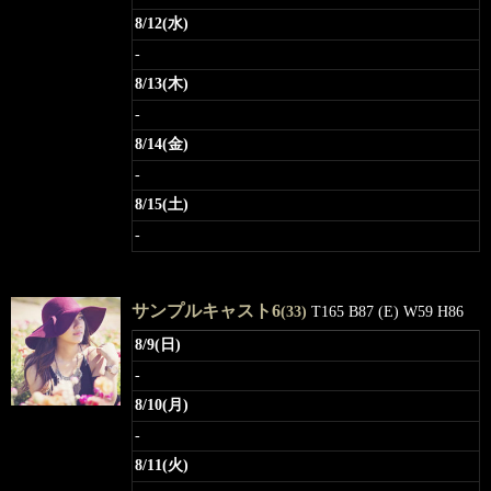
8/12(水)
-
8/13(木)
-
8/14(金)
-
8/15(土)
-
サンプルキャスト6
(33)
T165 B87 (E) W59 H86
8/9(日)
-
8/10(月)
-
8/11(火)