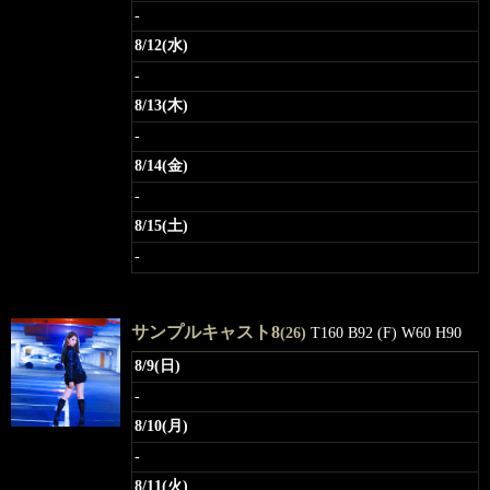
-
8/12(水)
-
8/13(木)
-
8/14(金)
-
8/15(土)
-
サンプルキャスト8
(26)
T160 B92 (F) W60 H90
8/9(日)
-
8/10(月)
-
8/11(火)