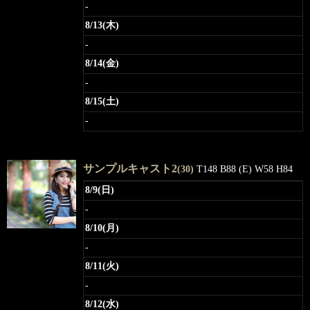
-
8/13(木)
-
8/14(金)
-
8/15(土)
-
サンプルキャスト2
(30)
T148 B88 (E) W58 H84
8/9(日)
-
8/10(月)
-
8/11(火)
-
8/12(水)