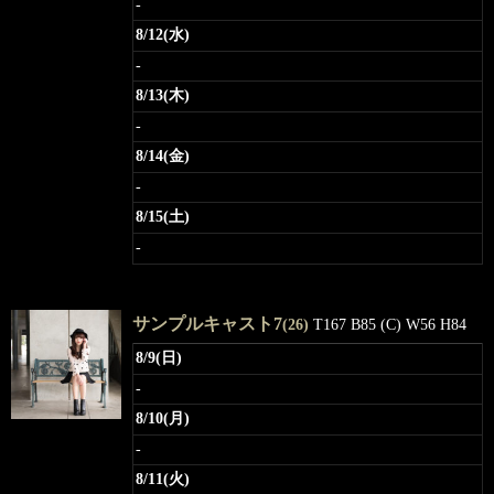
-
8/12(水)
-
8/13(木)
-
8/14(金)
-
8/15(土)
-
サンプルキャスト7
(26)
T167 B85 (C) W56 H84
8/9(日)
-
8/10(月)
-
8/11(火)