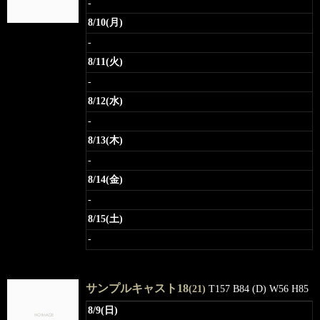
-
8/10(月)
-
8/11(火)
-
8/12(水)
-
8/13(木)
-
8/14(金)
-
8/15(土)
-
サンプルキャスト18
(21)
T157 B84 (D) W56 H85
8/9(日)