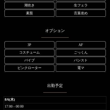
潮吹き
生フェラ
素股
言葉攻め
オプション
3P
AF
コスチューム
ごっくん
バイブ
パンスト
ピンクローター
電マ
出勤予定
8/6(木)
17:00 - 00:00