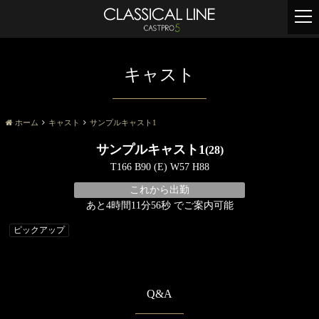
t
o
g
g
キャスト
l
e
n
a
ホーム
キャスト
サンプルキャスト1
v
サンプルキャスト1
(28)
i
g
T166 B90 (E) W57 H88
a
これから出勤
t
あと
4時間11分56秒
でご案内可能
i
o
ピックアップ
n
Q&A