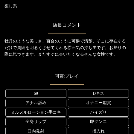
癒し系
店長コメント
牡丹のような美しさ、百合のように可憐で清楚、そこに存在する
だけで周囲を明るくさせてくれる雰囲気の持ち主です。お帰りの
際に気づきます。またすぐに会いたくなるそんな女性です。
可能プレイ
69
Dキス
アナル舐め
オナニー鑑賞
ヌルヌルローション手コキ
パイズリ
全身リップ
即クンニ
口内発射
指入れ