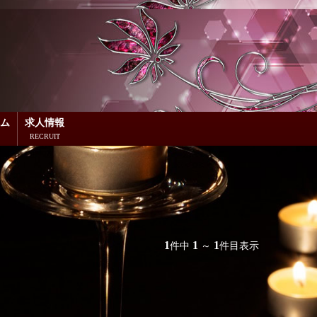
ム
求人情報
1
1
1
件中
～
件目表示