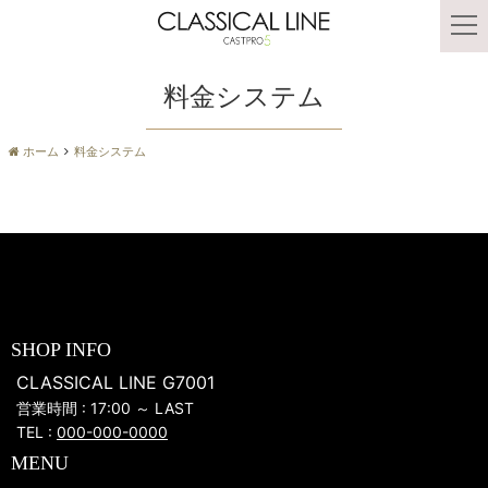
t
o
g
料金システム
g
l
e
ホーム
料金システム
n
a
v
i
g
a
t
i
o
SHOP INFO
n
CLASSICAL LINE G7001
営業時間 : 17:00 ～ LAST
TEL :
000-000-0000
MENU