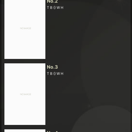
No.2
T B () W H
No.3
T B () W H