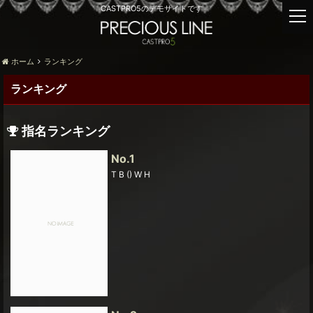
CASTPRO5のデモサイトです
t
o
g
g
ホーム
ランキング
l
ランキング
e
n
a
指名ランキング
v
i
No.1
g
T B () W H
a
t
i
o
n