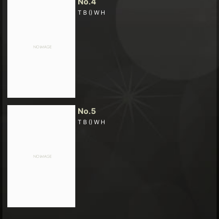
No.4
T B () W H
No.5
T B () W H