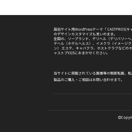
風俗サイト用WordPressテーマ「 CASTPRO
のデザインカスタマイズも思いのまま。
全国の、ソープランド、デリヘル（デリバリーヘ
テヘル（ホテルヘルス）、イメクラ（イメージク
ン） エステ、キャバクラ、ホストクラブなどのホー
ャストプロ)5におまかせください。
当サイトに掲載されている画像等の無断転載、転
製品のご購入・ご相談は
お問い合わせ
まで。
Copyri