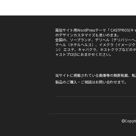
風俗サイト用WordPressテーマ「 CASTPRO
のデザインカスタマイズも思いのまま。
全国の、ソープランド、デリヘル（デリバリーヘ
テヘル（ホテルヘルス）、イメクラ（イメージク
ン） エステ、キャバクラ、ホストクラブなどのホー
ャストプロ)5におまかせください。
当サイトに掲載されている画像等の無断転載、転
製品のご購入・ご相談は
お問い合わせ
まで。
Copyri