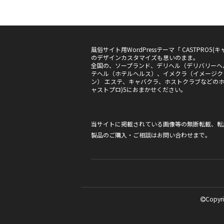
風俗サイト用WordPressテーマ「 CASTPRO
のデザインカスタマイズも思いのまま。
全国の、ソープランド、デリヘル（デリバリーヘ
テヘル（ホテルヘルス）、イメクラ（イメージク
ン） エステ、キャバクラ、ホストクラブなどのホー
ャストプロ)5におまかせください。
当サイトに掲載されている画像等の無断転載、転
製品のご購入・ご相談は
お問い合わせ
まで。
Copyri