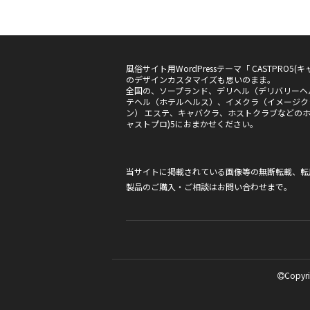
風俗サイト用WordPressテーマ「 CASTPRO
のデザインカスタマイズも思いのまま。
全国の、ソープランド、デリヘル（デリバリーヘ
テヘル（ホテルヘルス）、イメクラ（イメージク
ン） エステ、キャバクラ、ホストクラブなどのホー
ャストプロ)5におまかせください。
当サイトに掲載されている画像等の無断転載、転
製品のご購入・ご相談は
お問い合わせ
まで。
Copyri