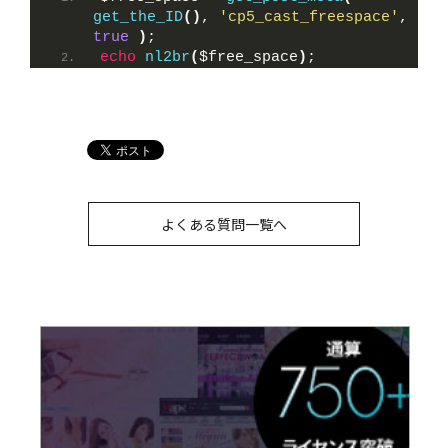
get_the_ID
()
, 
'cp5_cast_freespace'
, 
true
)
;
echo
nl2br
(
$free_space
)
;
よくある質問一覧へ