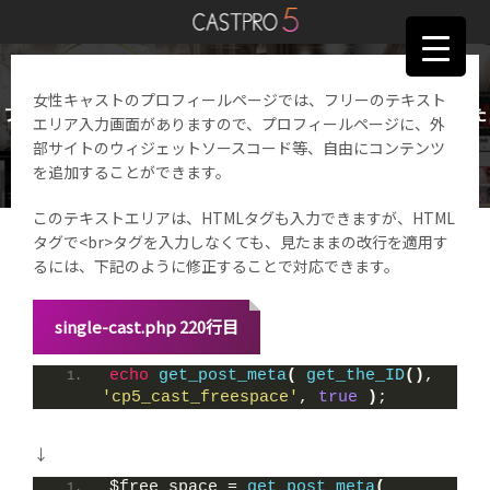
女性キャストのプロフィールページでは、フリーのテキスト
プロフィールページのフリースペースで、改行が効くようにした
エリア入力画面がありますので、プロフィールページに、外
い
部サイトのウィジェットソースコード等、自由にコンテンツ
を追加することができます。
このテキストエリアは、HTMLタグも入力できますが、HTML
タグで<br>タグを入力しなくても、見たままの改行を適用す
るには、下記のように修正することで対応できます。
single-cast.php 220行目
echo
get_post_meta
(
get_the_ID
()
, 
'cp5_cast_freespace'
, 
true
)
;
↓
$free_space
 = 
get_post_meta
(