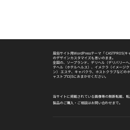
風俗サイト用WordPressテーマ「 CASTPRO
のデザインカスタマイズも思いのまま。
全国の、ソープランド、デリヘル（デリバリーヘ
テヘル（ホテルヘルス）、イメクラ（イメージク
ン） エステ、キャバクラ、ホストクラブなどのホー
ャストプロ)5におまかせください。
当サイトに掲載されている画像等の無断転載、転
製品のご購入・ご相談は
お問い合わせ
まで。