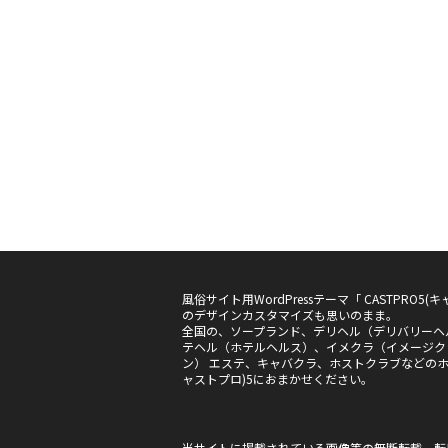
風俗サイト用WordPressテーマ「 CASTPRO
のデザインカスタマイズも思いのまま。
全国の、ソープランド、デリヘル（デリバリーヘ
テヘル（ホテルヘルス）、イメクラ（イメージク
ン） エステ、キャバクラ、ホストクラブなどのホー
ャストプロ)5におまかせください。
当サイトに掲載されている画像等の無断転載、転