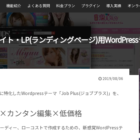
機能紹介
よくある質問
料金プラン
プラグイン
導入実績
オンラ
LP(ランディングページ)用WordPressテー
2019/08/06
化したWordpressテーマ「Job Plus(ジョブプラス)」を、
×カンタン編集×低価格
ディー、ローコストで作成するための、新感覚WordPressテ