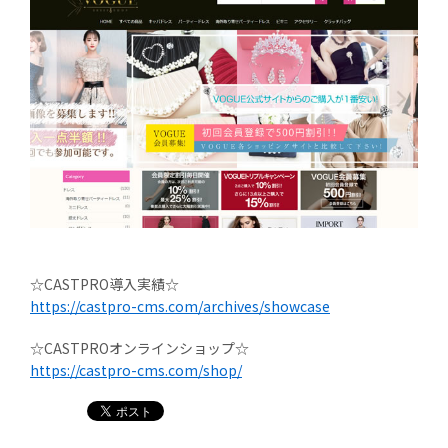
☆CASTPRO導入実績☆
https://castpro-cms.com/archives/showcase
☆CASTPROオンラインショップ☆
https://castpro-cms.com/shop/