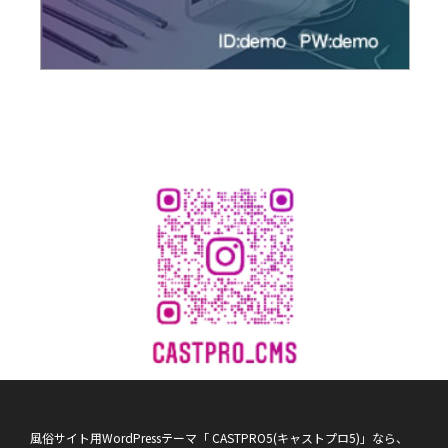
風俗サイト用WordPressテーマ「 CASTPRO5(キャストプロ5)」なら、