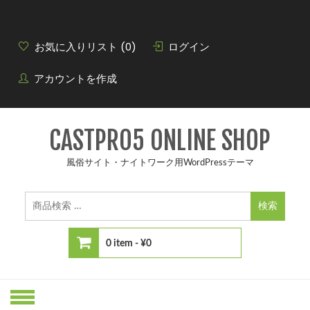
Skip
to
content
お気に入りリスト (0)
ログイン
アカウントを作成
CASTPRO5 ONLINE SHOP
風俗サイト・ナイトワーク用WordPressテーマ
検
索
結
果:
0 item -
¥0
カートに商品がありません。