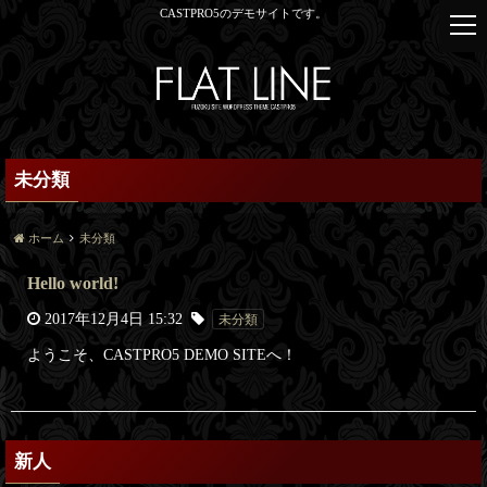
CASTPRO5のデモサイトです。
t
o
g
g
l
e
n
未分類
a
v
i
ホーム
未分類
g
a
Hello world!
t
2017年12月4日 15:32
未分類
i
o
ようこそ、CASTPRO5 DEMO SITEへ！
n
新人