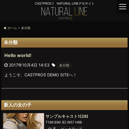
CASTPRO5.1 NATURAL LINEデモサイト
t
o
g
g
ホーム
未分類
l
e
未分類
n
a
Hello world!
v
i
2017年10月4日 14:53
未分類
g
a
ようこそ、CASTPRO5 DEMO SITEへ！
t
i
o
n
新人の女の子
サンプルキャスト1
(28)
T166 B90 (E) W57 H88
OL系
ピックアップ